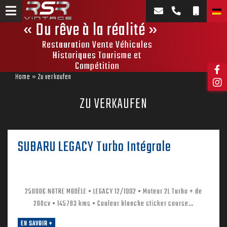
Zum
Inhalt
« Du rêve à la réalité »
springen
Restauration Vente Véhicules
Historiques Tourisme et
Compétition
Home
» Zu verkaufen
ZU VERKAUFEN
SUBARU LEGACY Turbo Intégrale
25000€ NOTRE MODÈLE • LEGACY 12/1992 • Moteur 2L Turbo + de
200cv • 145783 kms • Couleur blanche sticker course…
EN SAVOIR +