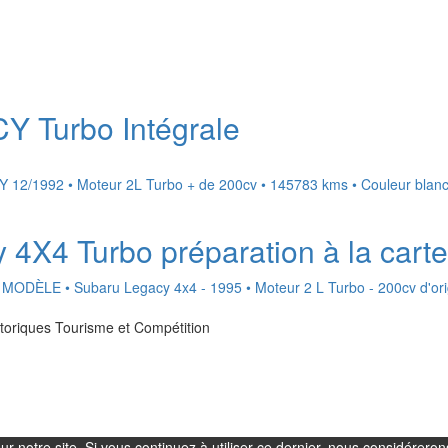
Turbo Intégrale
/1992 • Moteur 2L Turbo + de 200cv • 145783 kms • Couleur blanc
X4 Turbo préparation à la carte
LE • Subaru Legacy 4x4 - 1995 • Moteur 2 L Turbo - 200cv d'ori
storiques Tourisme et Compétition
r notre site. Si vous continuez à utiliser ce dernier, nous considéreron