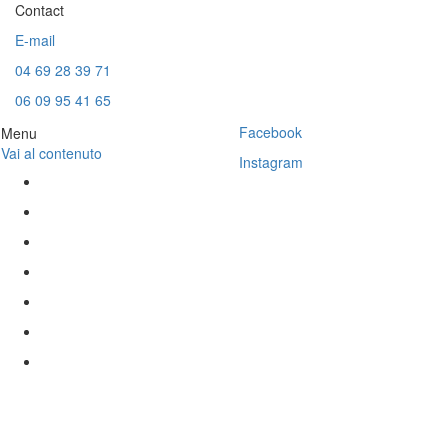
Contact
E-mail
04 69 28 39 71
06 09 95 41 65
Facebook
Menu
Vai al contenuto
Instagram
Accueil
Il Nostro Team
I Nostri Servizi
Il Garage
In Vendita
Venduto
Link