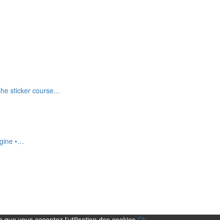
he sticker course…
gine •…
s que vous acceptez l'utilisation des cookies.
Ok