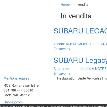
Home
» In vendita
In vendita
SUBARU LEGACY 
25000€ NOTRE MODÈLE • LEGACY 12
En savoir +
SUBARU Legacy 4
A partir de 60 000 € NOTRE MODÈ
En savoir +
Mentions légales
Restauration Vente Véhicules Hi
RCS Romans-sur-Isère
834 786 444 00010
Code NAF 4511Z
Rhonalpcom
Nous utilisons des cookies pour vous garantir la meilleure expérience su